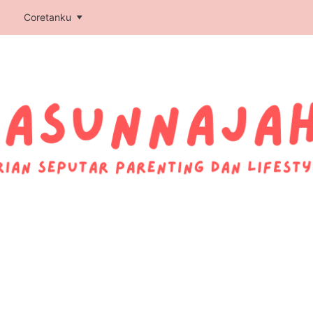
p
Coretanku