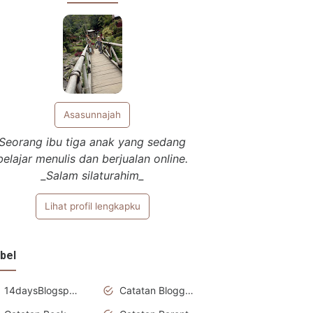
Asasunnajah
Seorang ibu tiga anak yang sedang
belajar menulis dan berjualan online.
_Salam silaturahim_
Lihat profil lengkapku
bel
14daysBlogspediaChallenge
Catatan Blogger Newbie